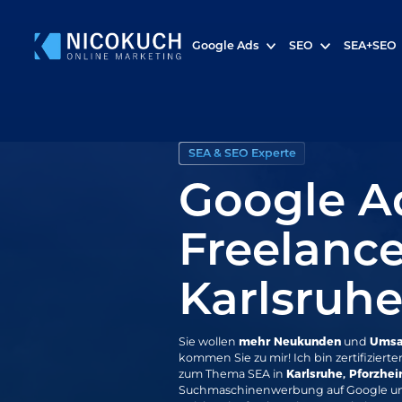
Google Ads
SEO
SEA+SEO
SEA & SEO Experte
Google A
Freelance
Karlsruh
Sie wollen
mehr Neukunden
und
Ums
kommen Sie zu mir! Ich bin
zertifizier
zum Thema SEA in
Karlsruhe, Pforzhe
Suchmaschinenwerbung auf Google und B