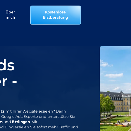
Über
Kostenlose
mich
Erstberatung
ds
r -
e
atz
mit Ihrer Website erzielen? Dann
ter Google Ads Experte
und unterstütze Sie
im
und
Ettlingen
. Mit
ing erzielen Sie sofort mehr Traffic und