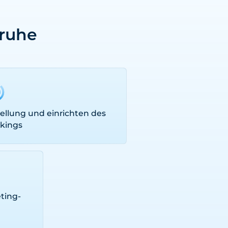
sruhe
tellung und einrichten des
ckings
ting-